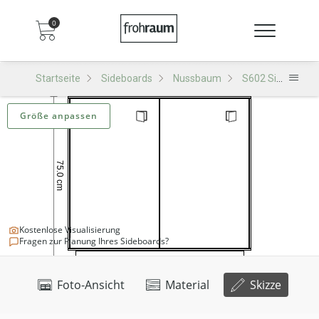
0
Startseite
Sideboards
Nussbaum
S602 Sideboard
Größe anpassen
Kostenlose Visualisierung
Fragen zur Planung Ihres Sideboards?
Foto-Ansicht
Material
Skizze