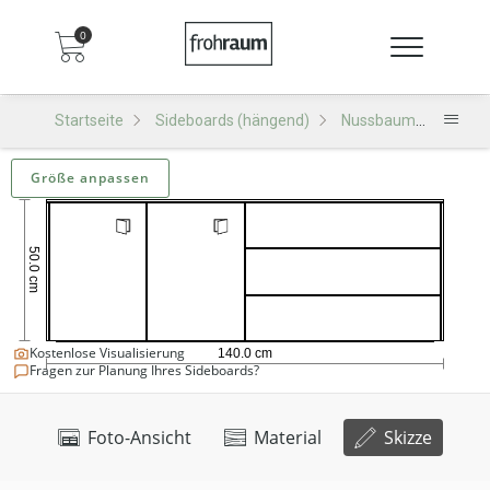
0
Startseite
Sideboards (hängend)
Nussbaum
SH503
Größe anpassen
Kostenlose Visualisierung
Fragen zur Planung Ihres Sideboards?
Foto-Ansicht
Material
Skizze