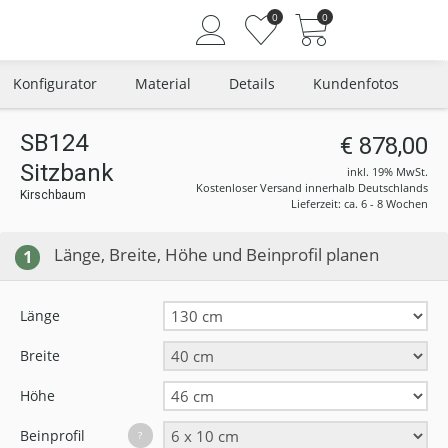
0
0
Konfigurator
Material
Details
Kundenfotos
SB124
€ 878,00
Sitzbank
Angemeldet bleiben
inkl. 19% MwSt.
Kostenloser Versand innerhalb Deutschlands
Kirschbaum
Passwort vergessen?
Lieferzeit: ca. 6 - 8 Wochen
Neuer Kunde? Jetzt registrieren
Länge, Breite, Höhe und Beinprofil planen
1
Länge
Breite
Höhe
Beinprofil
?