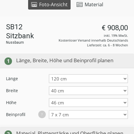
Foto-Ansicht
Material
SB12
€ 908,00
Sitzbank
inkl. 19% MwSt.
Kostenloser Versand innerhalb Deutschlands
Nussbaum
Lieferzeit: ca. 6 - 8 Wochen
Länge, Breite, Höhe und Beinprofil planen
1
Länge
Breite
Höhe
Beinprofil
?
Material, Plattenstärke und Oberfläche planen
2