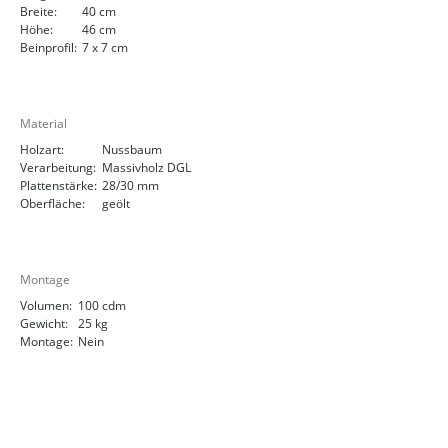
Breite:
40 cm
Höhe:
46 cm
Beinprofil:
7 x 7 cm
Material
Holzart:
Nussbaum
Verarbeitung:
Massivholz DGL
Plattenstärke:
28/30 mm
Oberfläche:
geölt
Montage
Volumen:
100 cdm
Gewicht:
25 kg
Montage:
Nein