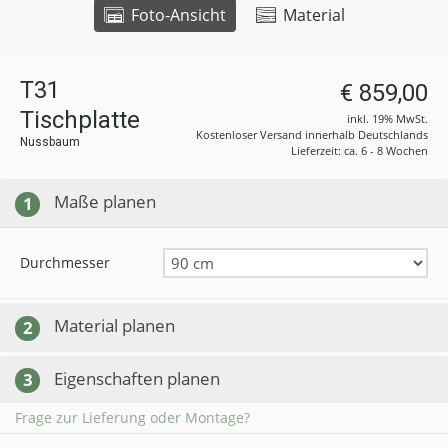
Foto-Ansicht
Material
T31
€ 859,00
Tischplatte
inkl. 19% MwSt.
Kostenloser Versand innerhalb Deutschlands
Nussbaum
Lieferzeit: ca. 6 - 8 Wochen
Maße planen
1
Durchmesser
Material planen
2
Eigenschaften planen
3
Frage zur Lieferung oder Montage?