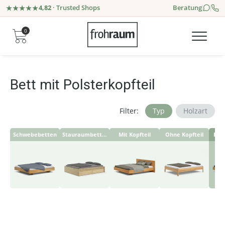
4,82
· Trusted Shops
Beratung
0
Bett mit Polsterkopfteil
Filter:
Typ
Holzart
Schwebebetten
Stauraumbetten
Mit Kopfteil
Ohne Kopfteil
Pols