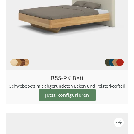
B55-PK Bett
Schwebebett mit abgerundeten Ecken und Polsterkopfteil
Jetzt konfigurieren
Konf