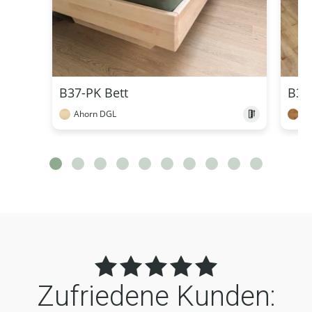
B37-PK Bett
B35
Ahorn DGL
Wi
Zufriedene Kunden: