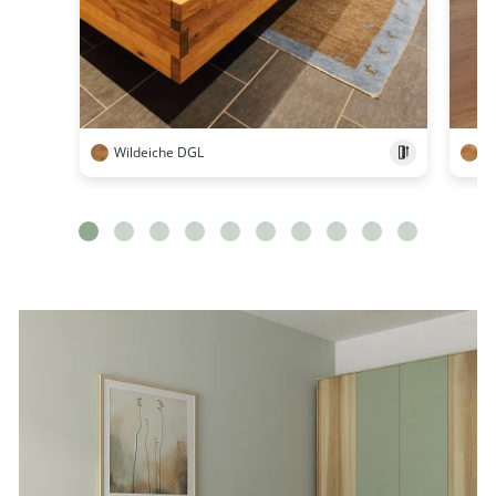
Wildeiche DGL
W