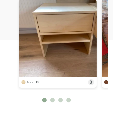
Ahorn DGL
N