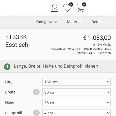
0
0
Konfigurator
Material
Details
ET33BK
€ 1.083,00
Esstisch
Angemeldet bleiben
inkl. 19% MwSt.
Kostenloser Versand innerhalb Deutschlands
Passwort vergessen?
Lieferzeit: ca. 6 - 8 Wochen
Neuer Kunde? Jetzt registrieren
Länge, Breite, Höhe und Beinprofil planen
1
Länge
Breite
?
Höhe
Beinprofil
?