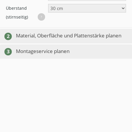
Überstand
(stirnseitig)
?
Material, Oberfläche und Plattenstärke planen
2
Montageservice planen
3