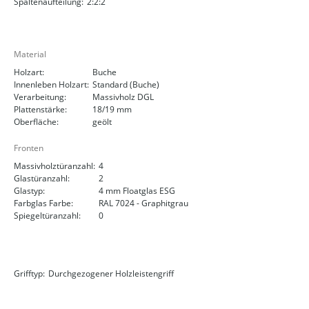
Spaltenaufteilung:
2:2:2
Material
Holzart:
Buche
Innenleben Holzart:
Standard (Buche)
Verarbeitung:
Massivholz DGL
Plattenstärke:
18/19 mm
Oberfläche:
geölt
Fronten
Massivholztüranzahl:
4
Glastüranzahl:
2
Glastyp:
4 mm Floatglas ESG
Farbglas Farbe:
RAL 7024 - Graphitgrau
Spiegeltüranzahl:
0
Grifftyp:
Durchgezogener Holzleistengriff