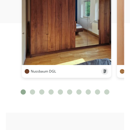
Nussbaum DGL
Wi