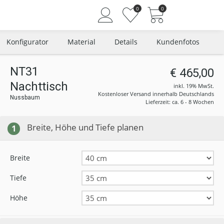
0
0
Konfigurator
Material
Details
Kundenfotos
NT31
€ 465,00
Nachttisch
Angemeldet bleiben
inkl. 19% MwSt.
Kostenloser Versand innerhalb Deutschlands
Nussbaum
Passwort vergessen?
Lieferzeit: ca. 6 - 8 Wochen
Neuer Kunde? Jetzt registrieren
Breite, Höhe und Tiefe planen
1
Breite
Tiefe
Höhe