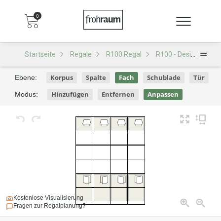
0
Startseite
Regale
R100 Regal
R100 - Design 102
Korpus
Spalte
Fach
Schublade
Tür
Ebene:
Hinzufügen
Entfernen
Anpassen
Modus:
Kostenlose Visualisierung
Fragen zur Regalplanung?