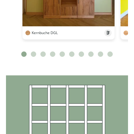
Kernbuche DGL
Bu