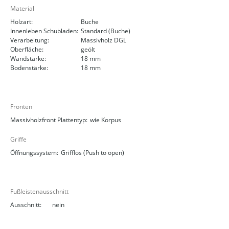
Material
Holzart:
Buche
Innenleben Schubladen:
Standard (Buche)
Verarbeitung:
Massivholz DGL
Oberfläche:
geölt
Wandstärke:
18 mm
Bodenstärke:
18 mm
Fronten
Massivholzfront Plattentyp:
wie Korpus
Griffe
Öffnungssystem:
Grifflos (Push to open)
Fußleistenausschnitt
Ausschnitt:
nein