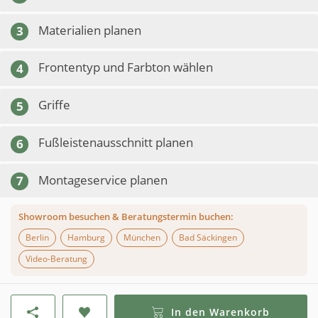
Materialien planen
3
Frontentyp und Farbton wählen
4
Griffe
5
Fußleistenausschnitt planen
6
Montageservice planen
7
Showroom besuchen & Beratungstermin buchen:
Berlin
Hamburg
München
Bad Säckingen
Video-Beratung
In den Warenkorb