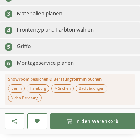
Materialien planen
3
Frontentyp und Farbton wählen
4
Griffe
5
Montageservice planen
6
Showroom besuchen & Beratungstermin buchen:
Berlin
Hamburg
München
Bad Säckingen
Video-Beratung
In den Warenkorb