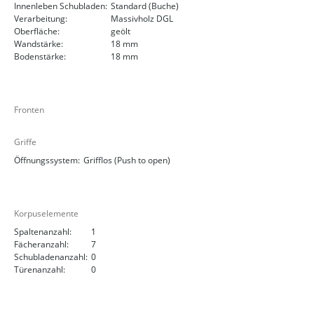
Innenleben Schubladen:
Standard (Buche)
Verarbeitung:
Massivholz DGL
Oberfläche:
geölt
Wandstärke:
18 mm
Bodenstärke:
18 mm
Fronten
Griffe
Öffnungssystem:
Grifflos (Push to open)
Korpuselemente
Spaltenanzahl:
1
Fächeranzahl:
7
Schubladenanzahl:
0
Türenanzahl:
0