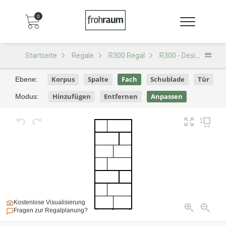
0
Startseite
Regale
R300 Regal
R300 - Design 142
Korpus
Spalte
Fach
Schublade
Tür
Ebene:
Hinzufügen
Entfernen
Anpassen
Modus:
Kostenlose Visualisierung
Fragen zur Regalplanung?