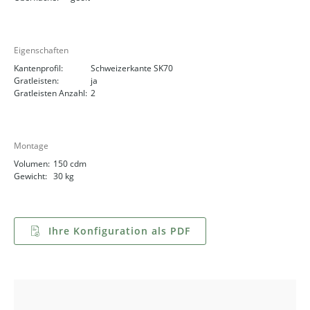
Eigenschaften
Kantenprofil:
Schweizerkante SK70
Gratleisten:
ja
Gratleisten Anzahl:
2
Montage
Volumen:
150 cdm
Gewicht:
30 kg
Ihre Konfiguration als PDF