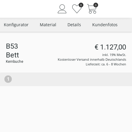
0
0
Konfigurator
Material
Details
Kundenfotos
B53
€ 1.127,00
Angemeldet bleiben
Bett
inkl. 19% MwSt.
Passwort vergessen?
Kostenloser Versand innerhalb Deutschlands
Kernbuche
Lieferzeit: ca. 6 - 8 Wochen
Neuer Kunde? Jetzt registrieren
1