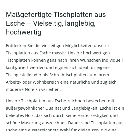
Maßgefertigte Tischplatten aus
Esche – Vielseitig, langlebig,
hochwertig
Entdecken Sie die vielseitigen Möglichkeiten unserer
Tischplatten aus Esche massiv. Unsere hochwertigen
Tischplatten können ganz nach Ihren Wünschen individuell
konfiguriert werden und eignen sich ideal für eigene
Tischgestelle oder als Schreibtischplatten, um Ihrem
Arbeits- oder Wohnbereich eine natürliche und zugleich
moderne Note zu verleihen.
Unsere Tischplatten aus Esche zeichnen bestechen mit
außergewöhnlicher Qualität und Langlebigkeit. Esche ist ein
beliebtes Holz, das sich durch seine Härte, Festigkeit und
schöne Maserung auszeichnet. Daher sind Tischplatten aus
Esche eine ausgezeichnete Wahl für diejenigen, die eine