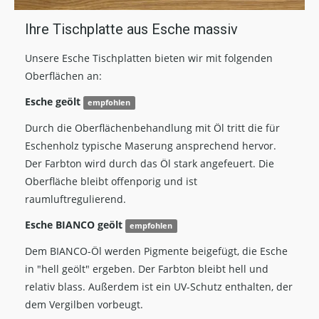
Ihre Tischplatte aus Esche massiv
Unsere Esche Tischplatten bieten wir mit folgenden
Oberflächen an:
Esche geölt
empfohlen
Durch die Oberflächenbehandlung mit Öl tritt die für
Eschenholz typische Maserung ansprechend hervor.
Der Farbton wird durch das Öl stark angefeuert. Die
Oberfläche bleibt offenporig und ist
raumluftregulierend.
Esche BIANCO geölt
empfohlen
Dem BIANCO-Öl werden Pigmente beigefügt, die Esche
in "hell geölt" ergeben. Der Farbton bleibt hell und
relativ blass. Außerdem ist ein UV-Schutz enthalten, der
dem Vergilben vorbeugt.