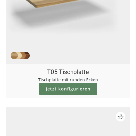
T05 Tischplatte
Tischplatte mit runden Ecken
Jetzt konfigurieren
Konf