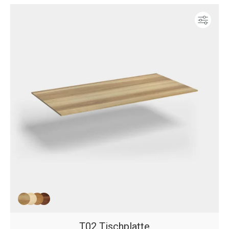
Konf
T02 Tischplatte