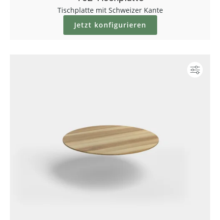
Tischplatte mit Schweizer Kante
Jetzt konfigurieren
Konf