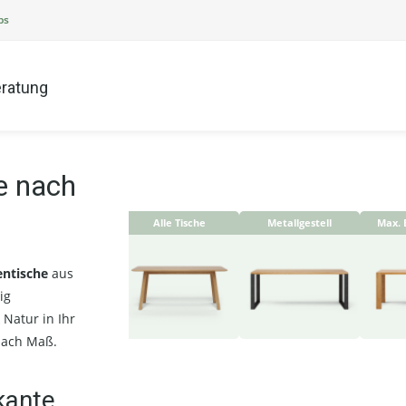
ps
ratung
e nach
Alle Tische
Metallgestell
Max. 
entische
aus
ig
Natur in Ihr
nach Maß.
kante