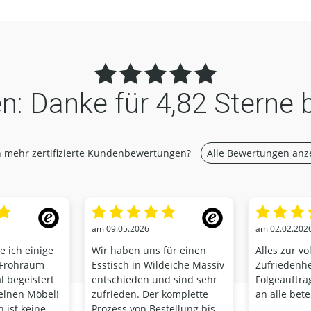
n:
Danke für
4,82 Sterne 
 mehr zertifizierte Kundenbewertungen?
Alle Bewertungen anz
am 09.05.2026
am 02.02.202
 ich einige
Wir haben uns für einen
Alles zur vo
 Frohraum
Esstisch in Wildeiche Massiv
Zufriedenhei
l begeistert
entschieden und sind sehr
Folgeauftr
elnen Möbel!
zufrieden. Der komplette
an alle bete
h ist keine
Prozess von Bestellung bis