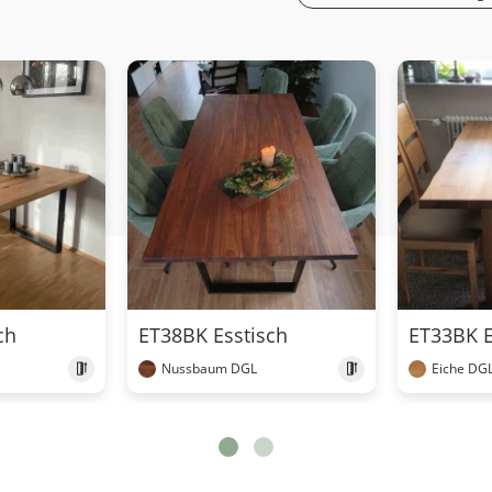
ch
ET38BK Esstisch
ET33BK E
Nussbaum DGL
Eiche DG