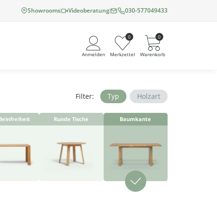
Showrooms
Videoberatung
030-577049433
0
0
Anmelden
Merkzettel
Warenkorb
Filter:
Typ
Holzart
Angemeldet bleiben
Beinfreiheit
Runde Tische
Baumkante
Passwort vergessen?
Neuer Kunde? Jetzt registrieren