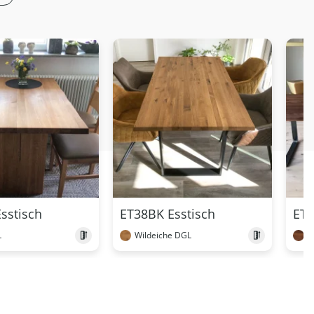
sstisch
ET38BK Esstisch
ET3
L
Wildeiche DGL
N