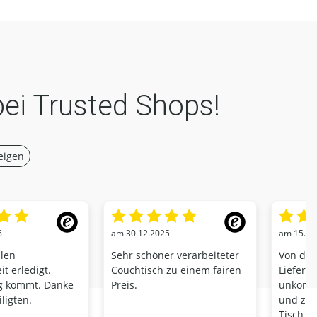
bei Trusted Shops!
eigen
6
am 30.12.2025
am 15.01
llen
Sehr schöner verarbeiteter
Von der
t erledigt.
Couchtisch zu einem fairen
Lieferu
ag kommt. Danke
Preis.
unkompl
iligten.
und zügi
Tisch i