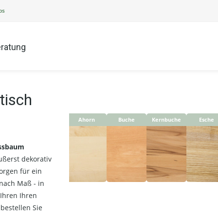
ps
ratung
stisch
Ahorn
Buche
Kernbuche
Esche
ussbaum
ßerst dekorativ
orgen für ein
 nach Maß - in
 Ihren Ihren
estellen Sie