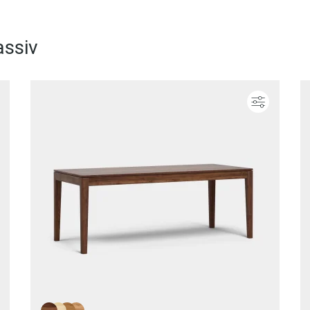
ssiv
Konfigurieren
Konfigur