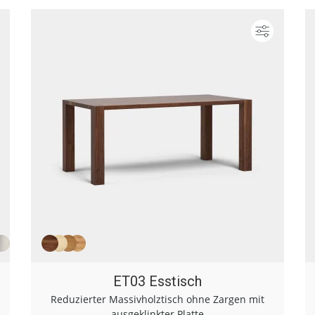
Konfigurieren
Konfigur
ET03 Esstisch
Reduzierter Massivholztisch ohne Zargen mit
ausgeklinkter Platte