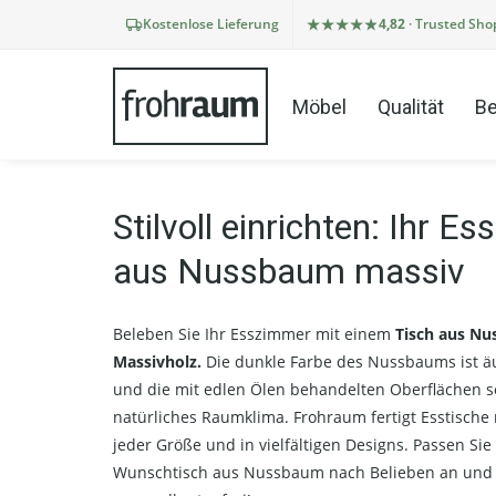
Kostenlose Lieferung
4,82
· Trusted Sho
Möbel
Qualität
Be
Stilvoll einrichten: Ihr Es
aus Nussbaum massiv
Beleben Sie Ihr Esszimmer mit einem
Tisch aus N
Massivholz.
Die dunkle Farbe des Nussbaums ist äu
und die mit edlen Ölen behandelten Oberflächen s
natürliches Raumklima. Frohraum fertigt Esstische
jeder Größe und in vielfältigen Designs. Passen Sie
Wunschtisch aus Nussbaum nach Belieben an und b