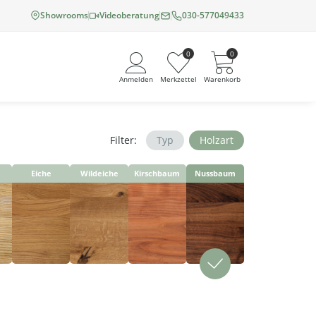
Showrooms
Videoberatung
030-577049433
0
0
Anmelden
Merkzettel
Warenkorb
Filter:
Typ
Holzart
Angemeldet bleiben
Eiche
Wildeiche
Kirschbaum
Nussbaum
Passwort vergessen?
Neuer Kunde? Jetzt registrieren