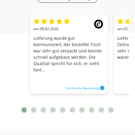
am 08.02.2026
am 02.03.
Lieferung wurde gut
Lieferu
kommuniziert, der bestellte Tisch
Zeitraum
war sehr gut verpackt und konnte
sehr schn
schnell aufgebaut werden. Die
waren se
Qualität spricht für sich, er sieht
fant...
Verifizierte Bewertung