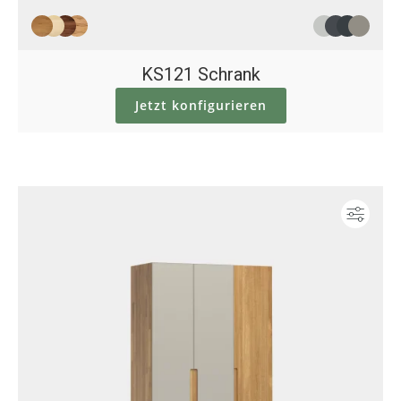
KS121 Schrank
Jetzt konfigurieren
Konf