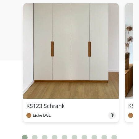
KS123 Schrank
KS1
Eiche DGL
Ei