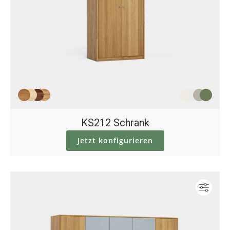
KS212 Schrank
Jetzt konfigurieren
Konf