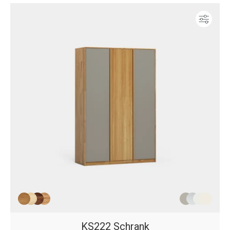
Konf
KS222 Schrank