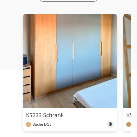
KS233 Schrank
KS2
Buche DGL
Ke