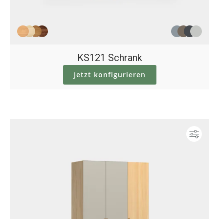
KS121 Schrank
Jetzt konfigurieren
Konf