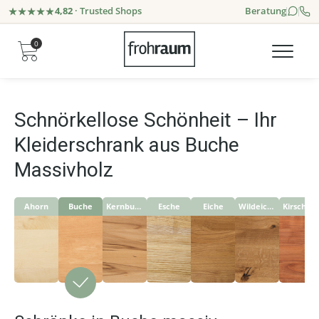
4,82
· Trusted Shops
Beratung
0
Schnörkellose Schönheit – Ihr
Kleiderschrank aus Buche
Massivholz
Ahorn
Buche
Kernbuche
Esche
Eiche
Wildeiche
Kirschbaum