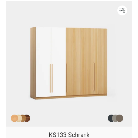
Konf
KS133 Schrank