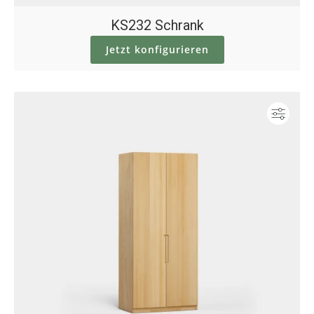
KS232 Schrank
Jetzt konfigurieren
Konf