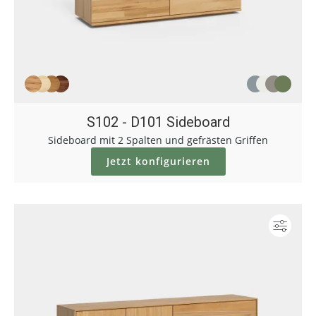
S102 - D101 Sideboard
Sideboard mit 2 Spalten und gefrästen Griffen
Jetzt konfigurieren
Konf