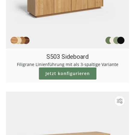
S503 Sideboard
Filigrane Linienführung mit als 3-spaltige Variante
Jetzt konfigurieren
Konf