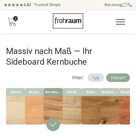
4,82
· Trusted Shops
Beratung
0
Massiv nach Maß — Ihr
Sideboard Kernbuche
Filter:
Typ
Holzart
Ahorn
Buche
Kernbuche
Esche
Eiche
Wildeiche
Kirschbaum