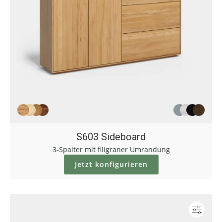
S603 Sideboard
3-Spalter mit filigraner Umrandung
Jetzt konfigurieren
Konf