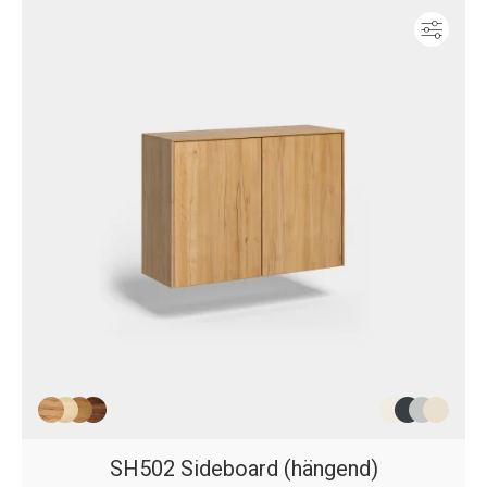
Konf
SH502 Sideboard (hängend)