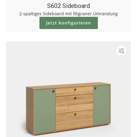
S602 Sideboard
2-spaltiges Sideboard mit filigraner Umrandung
Jetzt konfigurieren
Konf