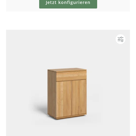
Jetzt konfigurieren
Konf