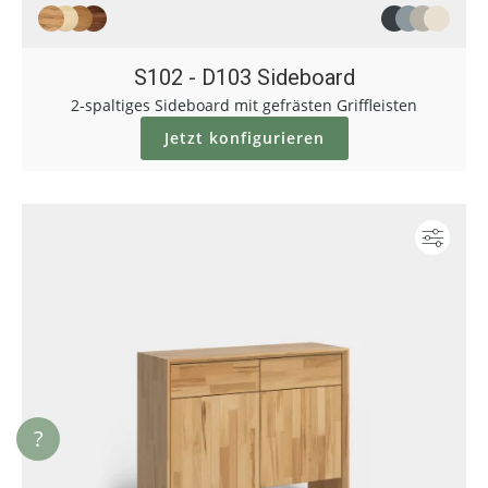
S102 - D103 Sideboard
2-spaltiges Sideboard mit gefrästen Griffleisten
Jetzt konfigurieren
Konf
?