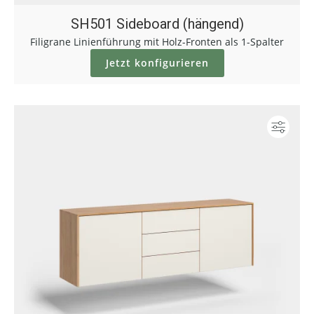
SH501 Sideboard (hängend)
Filigrane Linienführung mit Holz-Fronten als 1-Spalter
Jetzt konfigurieren
Konf