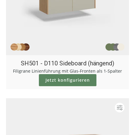
SH501 - D110 Sideboard (hängend)
Filigrane Linienführung mit Glas-Fronten als 1-Spalter
Jetzt konfigurieren
Konf