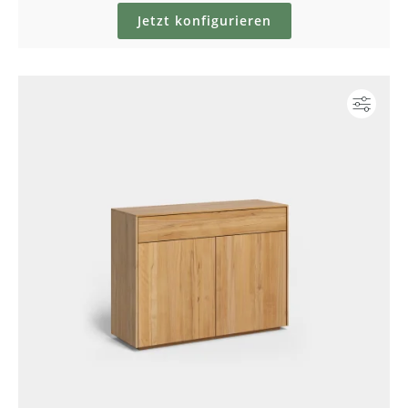
Jetzt konfigurieren
Konf