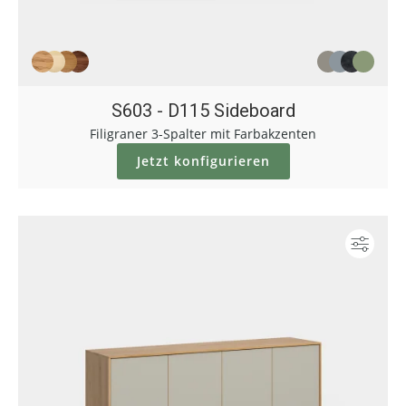
S603 - D115 Sideboard
Filigraner 3-Spalter mit Farbakzenten
Jetzt konfigurieren
Konf