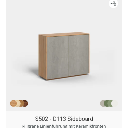
Konf
S502 - D113 Sideboard
Filigrane Linienführung mit Keramikfronten