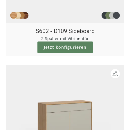
S602 - D109 Sideboard
2-Spalter mit Vitrinentür
Jetzt konfigurieren
Konf