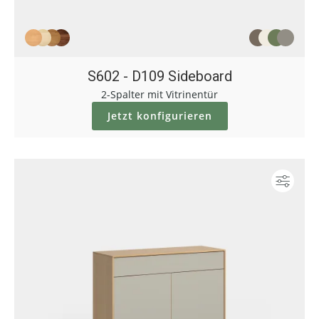
S602 - D109 Sideboard
2-Spalter mit Vitrinentür
Jetzt konfigurieren
Konf