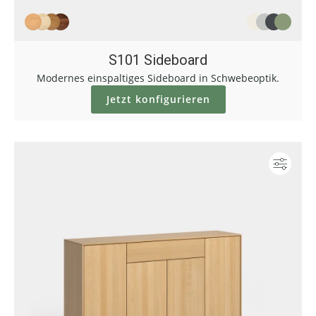
S101 Sideboard
Modernes einspaltiges Sideboard in Schwebeoptik.
Jetzt konfigurieren
Konf