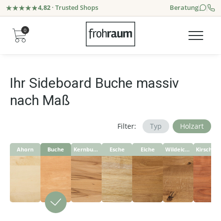
4,82
· Trusted Shops
Beratung
0
Ihr Sideboard Buche massiv
nach Maß
Filter:
Typ
Holzart
Ahorn
Buche
Kernbuche
Esche
Eiche
Wildeiche
Kirschbaum