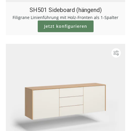
SH501 Sideboard (hängend)
Filigrane Linienführung mit Holz-Fronten als 1-Spalter
Jetzt konfigurieren
Konf