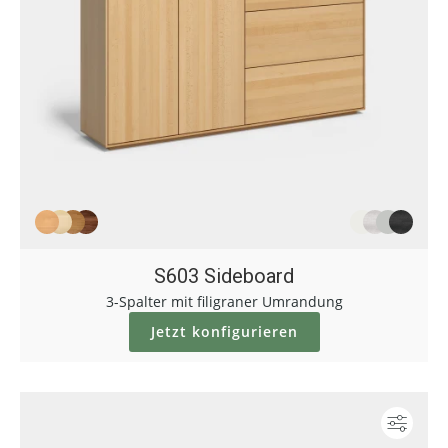
S603 Sideboard
3-Spalter mit filigraner Umrandung
Jetzt konfigurieren
Konf