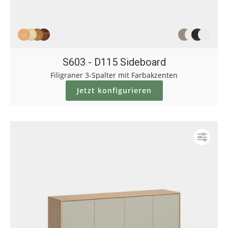
S603 - D115 Sideboard
Filigraner 3-Spalter mit Farbakzenten
Jetzt konfigurieren
Konf