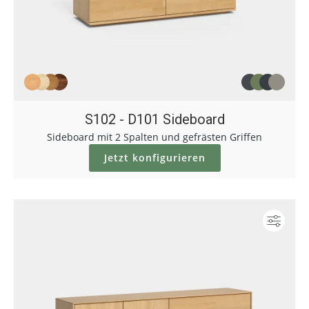
S102 - D101 Sideboard
Sideboard mit 2 Spalten und gefrästen Griffen
Jetzt konfigurieren
Konf