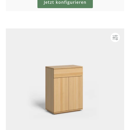
Jetzt konfigurieren
Konf