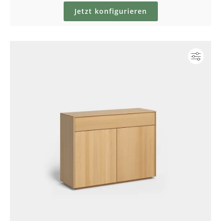
Jetzt konfigurieren
Konf