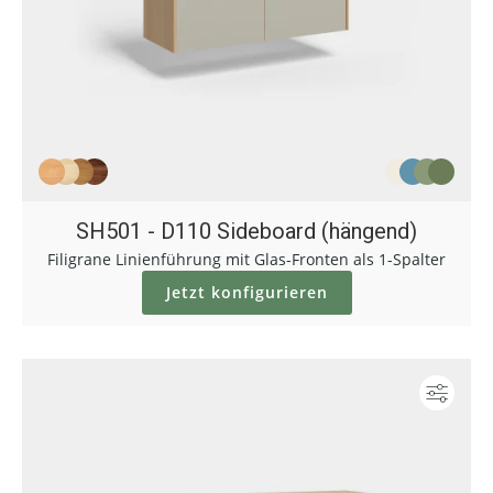
SH501 - D110 Sideboard (hängend)
Filigrane Linienführung mit Glas-Fronten als 1-Spalter
Jetzt konfigurieren
Konf