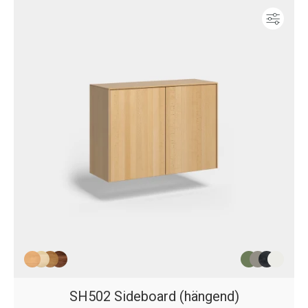
Konf
SH502 Sideboard (hängend)