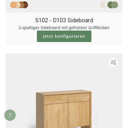
S102 - D103 Sideboard
2-spaltiges Sideboard mit gefrästen Griffleisten
Jetzt konfigurieren
Konf
?