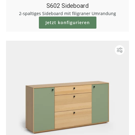
S602 Sideboard
2-spaltiges Sideboard mit filigraner Umrandung
Jetzt konfigurieren
Konf