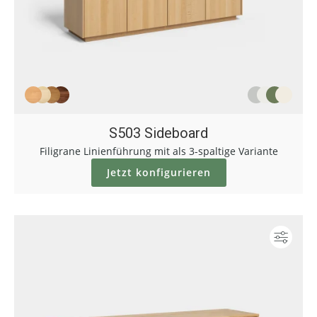
S503 Sideboard
Filigrane Linienführung mit als 3-spaltige Variante
Jetzt konfigurieren
Konf