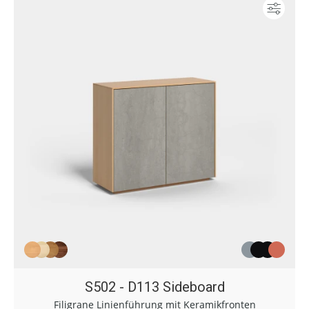
Konf
S502 - D113 Sideboard
Filigrane Linienführung mit Keramikfronten