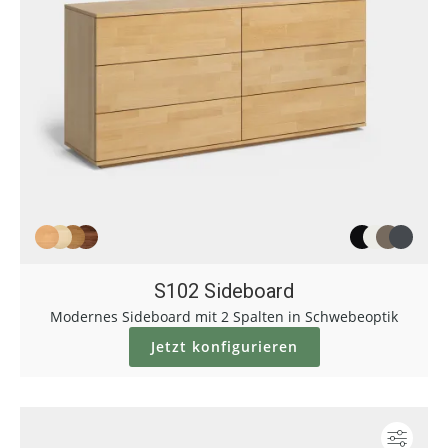
S102 Sideboard
Modernes Sideboard mit 2 Spalten in Schwebeoptik
Jetzt konfigurieren
Konf