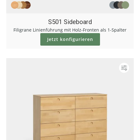
S501 Sideboard
Filigrane Linienführung mit Holz-Fronten als 1-Spalter
Jetzt konfigurieren
Konf